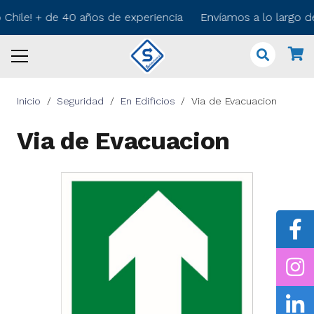
 Chile! + de 40 años de experiencia Envíamos a lo largo d
Inicio
/
Seguridad
/
En Edificios
/
Via de Evacuacion
Via de Evacuacion