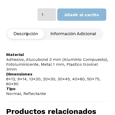
Via
Añadir al carrito
de
Evacuacion
cantidad
Descripción
Información Adicional
Material
Adhesivo, Alucubond 3 mm (Aluminio Compuesto),
Fotoluminicente, Metal 1 mm, Plastico trovicel
3mm
Dimensiones
8×12, 9×14, 13×20, 20×30, 30×45, 40×60, 50×75,
60×90
Tipo
Normal, Reflectante
Productos relacionados