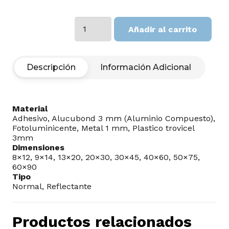
Red
Añadir al carrito
Seca
Salida
cantidad
Descripción
Información Adicional
Material
Adhesivo, Alucubond 3 mm (Aluminio Compuesto),
Fotoluminicente, Metal 1 mm, Plastico trovicel
3mm
Dimensiones
8×12, 9×14, 13×20, 20×30, 30×45, 40×60, 50×75,
60×90
Tipo
Normal, Reflectante
Productos relacionados