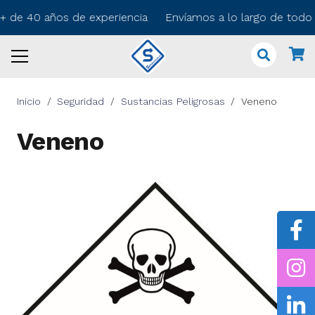
! + de 40 años de experiencia Envíamos a lo largo de todo
Inicio
/
Seguridad
/
Sustancias Peligrosas
/
Veneno
Veneno