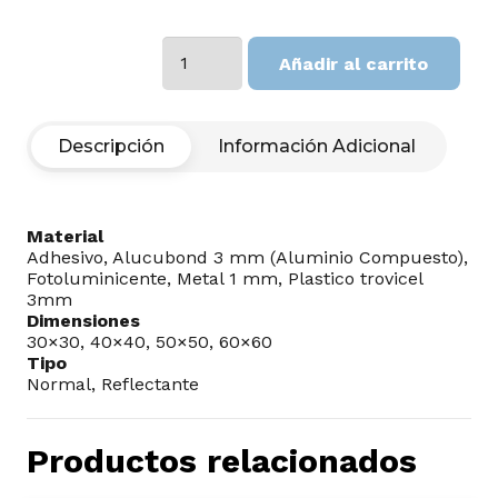
Veneno
Añadir al carrito
cantidad
Descripción
Información Adicional
Material
Adhesivo, Alucubond 3 mm (Aluminio Compuesto),
Fotoluminicente, Metal 1 mm, Plastico trovicel
3mm
Dimensiones
30×30, 40×40, 50×50, 60×60
Tipo
Normal, Reflectante
Productos relacionados