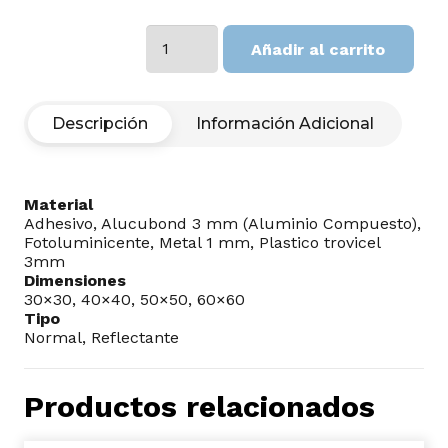
Radiactiva
Añadir al carrito
II
cantidad
Descripción
Información Adicional
Material
Adhesivo, Alucubond 3 mm (Aluminio Compuesto),
Fotoluminicente, Metal 1 mm, Plastico trovicel
3mm
Dimensiones
30×30, 40×40, 50×50, 60×60
Tipo
Normal, Reflectante
Productos relacionados