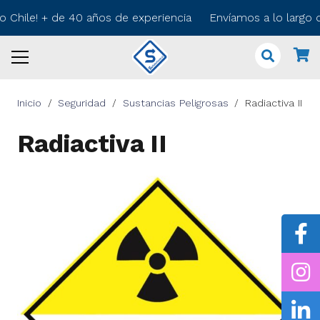
o Chile! + de 40 años de experiencia Envíamos a lo largo 
Inicio
/
Seguridad
/
Sustancias Peligrosas
/
Radiactiva II
Radiactiva II