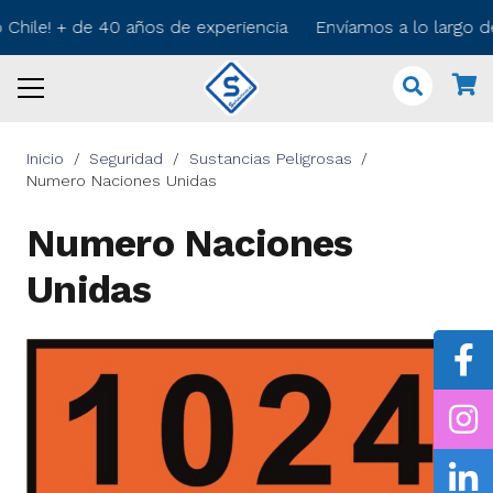
 Chile! + de 40 años de experiencia Envíamos a lo largo d
Inicio
/
Seguridad
/
Sustancias Peligrosas
/
Numero Naciones Unidas
Numero Naciones
Unidas