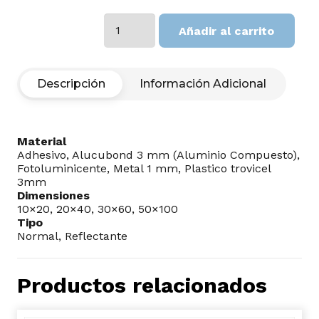
Antes
Añadir al carrito
de
ingresar
al
Packing
Descripción
Información Adicional
todo
material
sucio
debe
Material
ser
Adhesivo, Alucubond 3 mm (Aluminio Compuesto),
limpiado
Fotoluminicente, Metal 1 mm, Plastico trovicel
o
3mm
eliminado
Dimensiones
cantidad
10×20, 20×40, 30×60, 50×100
Tipo
Normal, Reflectante
Productos relacionados