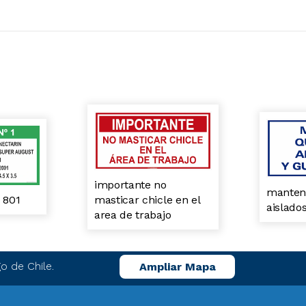
importante no
manten
masticar chicle en el
o 801
aislado
area de trabajo
o de Chile.
Ampliar Mapa