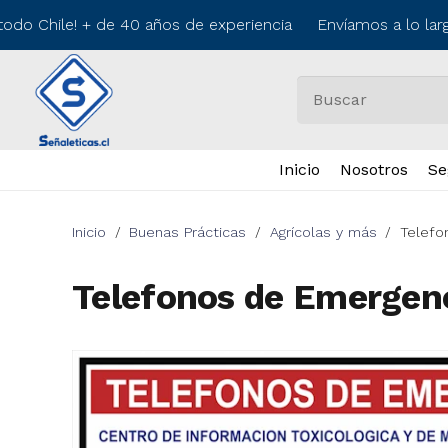
odo Chile! + de 40 años de experiencia Envíamos a lo larg
Inicio
Nosotros
Se
Inicio
/
Buenas Prácticas
/
Agrícolas y más
/
Telefo
Telefonos de Emergen