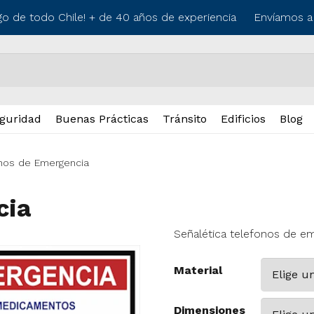
o de todo Chile! + de 40 años de experiencia
Envíamos a lo
guridad
Buenas Prácticas
Tránsito
Edificios
Blog
nos de Emergencia
cia
Señalética telefonos de e
Material
Dimensiones