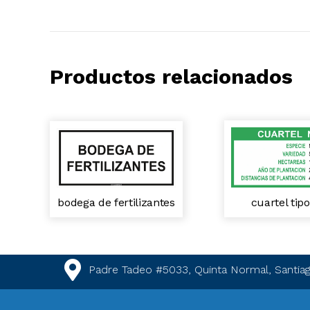
Productos relacionados
bodega de fertilizantes
cuartel tip
Padre Tadeo #5033, Quinta Normal, Santiag