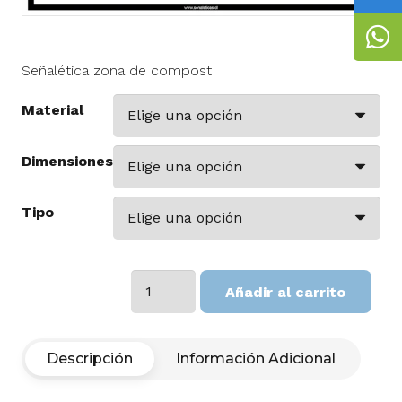
Señalética zona de compost
Material
Dimensiones
Tipo
Zona
Añadir al carrito
de
compost
cantidad
Descripción
Información Adicional