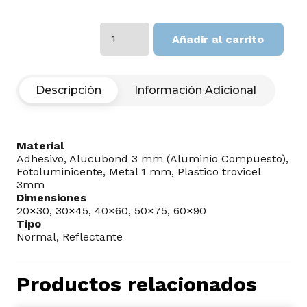
USE
Añadir al carrito
PEDILUVIO
covid
cantidad
Descripción
Información Adicional
Material
Adhesivo, Alucubond 3 mm (Aluminio Compuesto),
Fotoluminicente, Metal 1 mm, Plastico trovicel
3mm
Dimensiones
20×30, 30×45, 40×60, 50×75, 60×90
Tipo
Normal, Reflectante
Productos relacionados