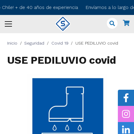
 Chile! + de 40 años de experiencia Envíamos a lo largo d
Inicio
/
Seguridad
/
Covid 19
/
USE PEDILUVIO covid
USE PEDILUVIO covid