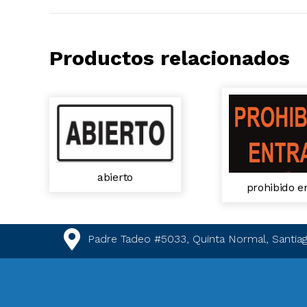
Productos relacionados
abierto
prohibido e
Padre Tadeo #5033, Quinta Normal, Santiag