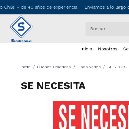
 Chile! + de 40 años de experiencia Envíamos a lo largo d
Inicio
Nosotros
Se
Inicio
/
Buenas Prácticas
/
Usos Varios
/
SE NECESI
SE NECESITA