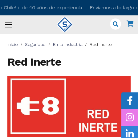
o Chile! + de 40 años de experiencia Envíamos a lo largo 
Inicio
/
Seguridad
/
En la Industria
/
Red Inerte
Red Inerte