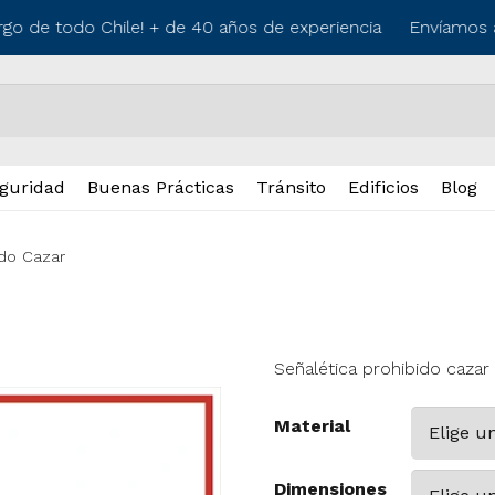
rgo de todo Chile! + de 40 años de experiencia
Envíamos a 
guridad
Buenas Prácticas
Tránsito
Edificios
Blog
ido Cazar
Señalética prohibido cazar
Material
Dimensiones