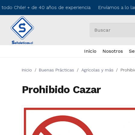
todo Chile! + de 40 años de experiencia Envíamos a lo la
Inicio
Nosotros
Se
Inicio
/
Buenas Prácticas
/
Agrícolas y más
/
Prohib
Prohibido Cazar