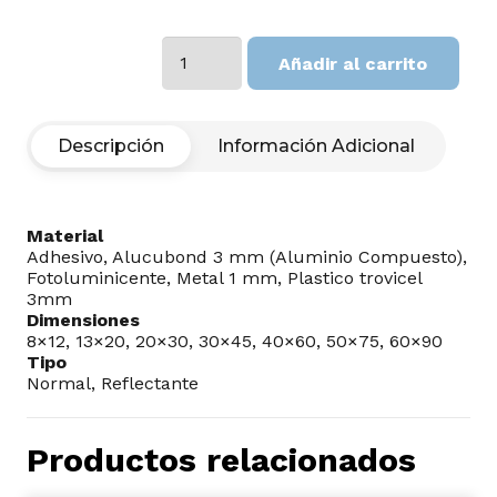
Extintor
Añadir al carrito
y
Red
cantidad
Descripción
Información Adicional
Material
Adhesivo, Alucubond 3 mm (Aluminio Compuesto),
Fotoluminicente, Metal 1 mm, Plastico trovicel
3mm
Dimensiones
8×12, 13×20, 20×30, 30×45, 40×60, 50×75, 60×90
Tipo
Normal, Reflectante
Productos relacionados