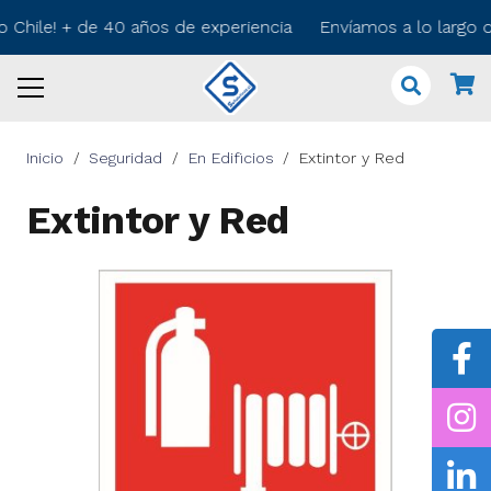
o Chile! + de 40 años de experiencia Envíamos a lo largo 
Inicio
/
Seguridad
/
En Edificios
/
Extintor y Red
Extintor y Red