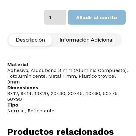
Alarma
Añadir al carrito
cantidad
Descripción
Información Adicional
Material
Adhesivo, Alucubond 3 mm (Aluminio Compuesto),
Fotoluminicente, Metal 1 mm, Plastico trovicel
3mm
Dimensiones
8×12, 9×14, 13×20, 20×30, 30×45, 40×60, 50×75,
60×90
Tipo
Normal, Reflectante
Productos relacionados