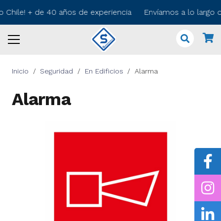
o Chile! + de 40 años de experiencia Envíamos a lo largo 
Inicio
/
Seguridad
/
En Edificios
/
Alarma
Alarma