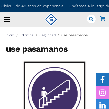
 Chile! + de 40 años de experiencia Envíamos a lo largo 
Inicio
/
Edificios
/
Seguridad
/
use pasamanos
use pasamanos