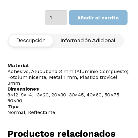
use
Añadir al carrito
pasamanos
cantidad
Descripción
Información Adicional
Material
Adhesivo, Alucubond 3 mm (Aluminio Compuesto),
Fotoluminicente, Metal 1 mm, Plastico trovicel
3mm
Dimensiones
8×12, 9×14, 13×20, 20×30, 30×45, 40×60, 50×75,
60×90
Tipo
Normal, Reflectante
Productos relacionados