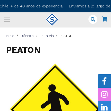
Chile! + de 40 años de experiencia Envíamos a lo largo de
Inicio
/
Tránsito
/
En la Vía
/
PEATON
PEATON