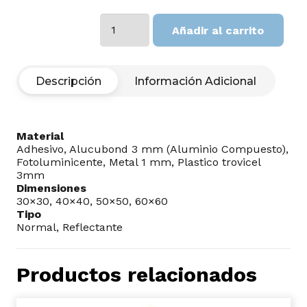
PEATON
Añadir al carrito
cantidad
Descripción
Información Adicional
Material
Adhesivo, Alucubond 3 mm (Aluminio Compuesto),
Fotoluminicente, Metal 1 mm, Plastico trovicel
3mm
Dimensiones
30×30, 40×40, 50×50, 60×60
Tipo
Normal, Reflectante
Productos relacionados