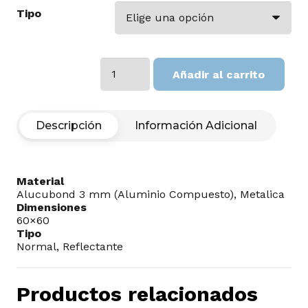
Tipo
PARE
Añadir al carrito
SIGA
CARRETERA
-
PARA
Descripción
Información Adicional
DESPACHO
COTIZAR
APARTE
cantidad
Material
Alucubond 3 mm (Aluminio Compuesto), Metalica
Dimensiones
60×60
Tipo
Normal, Reflectante
Productos relacionados