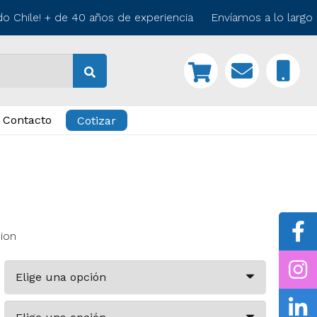
 Chile! + de 40 años de experiencia Envíamos a lo largo d
Contacto
Cotizar
cion