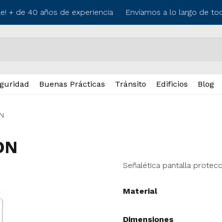
e! + de 40 años de experiencia
Envíamos a lo largo de todo
guridad
Buenas Prácticas
Tránsito
Edificios
Blog
N
ON
Señalética pantalla protec
Material
Dimensiones