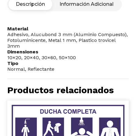
collares
Descripción
Información Adicional
o
similares
cantidad
Material
Adhesivo, Alucubond 3 mm (Aluminio Compuesto),
Fotoluminicente, Metal 1 mm, Plastico trovicel
3mm
Dimensiones
10×20, 20×40, 30×60, 50×100
Tipo
Normal, Reflectante
Productos relacionados