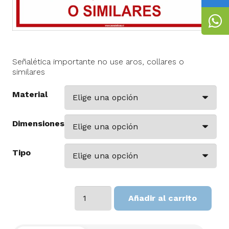
Señalética importante no use aros, collares o
similares
Material
Dimensiones
Tipo
Importante
Añadir al carrito
no
use
aros,