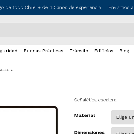
o de todo Chile! + de 40 años de experiencia
Envíamos a lo
guridad
Buenas Prácticas
Tránsito
Edificios
Blog
scalera
Señalética escalera
Material
Dimensiones