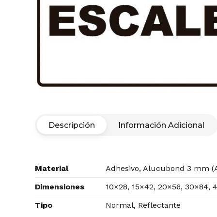
Descripción
Información Adicional
Material
Adhesivo, Alucubond 3 mm (A
Dimensiones
10×28, 15×42, 20×56, 30×84, 
Tipo
Normal, Reflectante