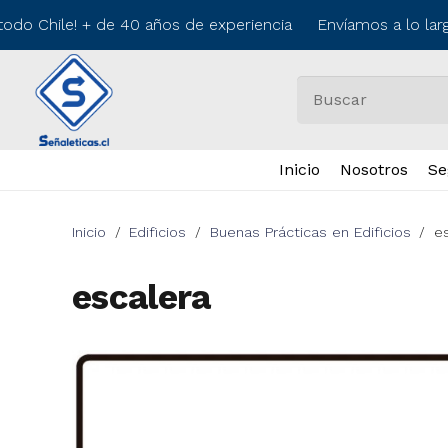
odo Chile! + de 40 años de experiencia Envíamos a lo larg
Inicio
Nosotros
Se
Inicio
/
Edificios
/
Buenas Prácticas en Edificios
/
e
escalera