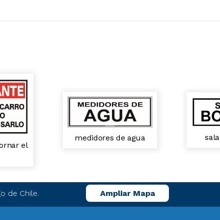
sal
medidores de agua
ornar el
o de Chile.
Ampliar Mapa