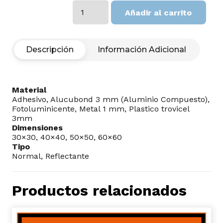
CURVA
Añadir al carrito
DERECHA
cantidad
Descripción
Información Adicional
Material
Adhesivo, Alucubond 3 mm (Aluminio Compuesto),
Fotoluminicente, Metal 1 mm, Plastico trovicel
3mm
Dimensiones
30×30, 40×40, 50×50, 60×60
Tipo
Normal, Reflectante
Productos relacionados