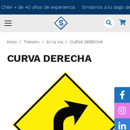
 Chile! + de 40 años de experiencia Envíamos a lo largo d
Inicio
/
Tránsito
/
En la Vía
/
CURVA DERECHA
CURVA DERECHA