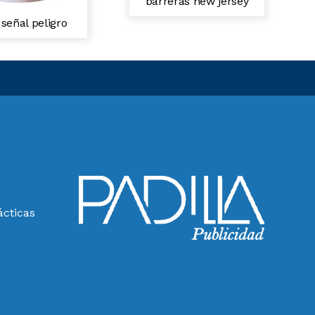
barreras new jersey
 señal peligro
ácticas