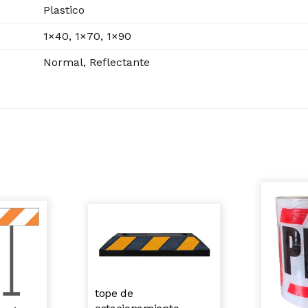
Plastico
1×40, 1×70, 1×90
Normal, Reflectante
tope de