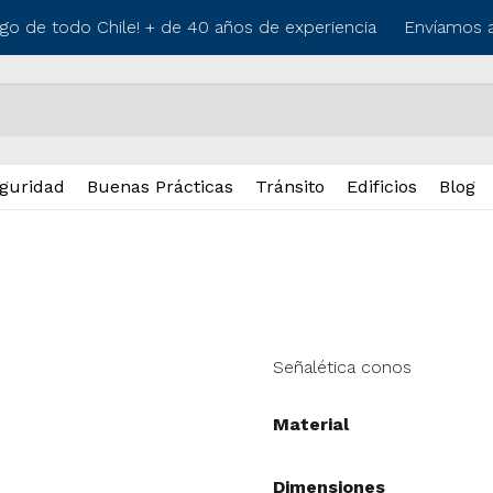
go de todo Chile! + de 40 años de experiencia
Envíamos a l
guridad
Buenas Prácticas
Tránsito
Edificios
Blog
Señalética conos
Material
Dimensiones