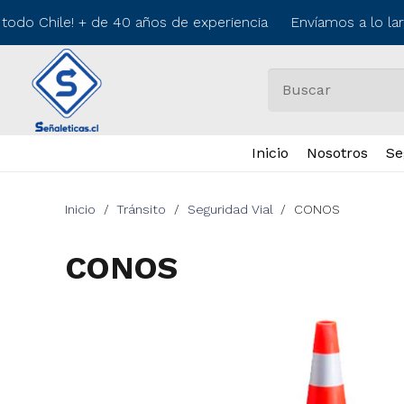
odo Chile! + de 40 años de experiencia Envíamos a lo lar
Inicio
Nosotros
Se
Inicio
/
Tránsito
/
Seguridad Vial
/
CONOS
CONOS