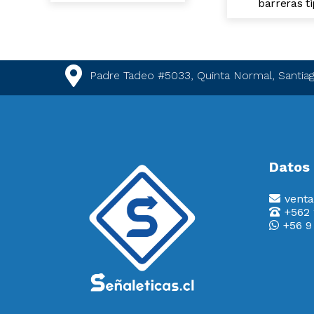
barreras ti
Padre Tadeo #5033, Quinta Normal, Santiag
Datos
venta
+562
+56 9