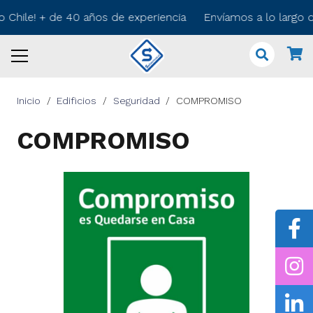
o Chile! + de 40 años de experiencia Envíamos a lo largo 
Inicio
/
Edificios
/
Seguridad
/
COMPROMISO
COMPROMISO