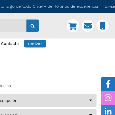
 largo de todo Chile! + de 40 años de experiencia Envíamo
Contacto
Cotizar
écnica.