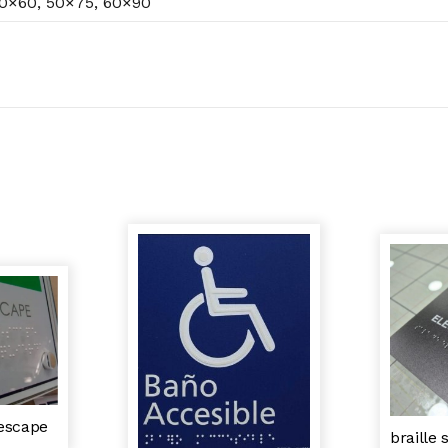
40×60, 50×75, 60×90
 escape
braille 