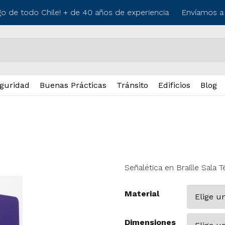
o de todo Chile! + de 40 años de experiencia
Envíamos a lo
guridad
Buenas Prácticas
Tránsito
Edificios
Blog
Señalética en Braille Sala T
Material
Dimensiones