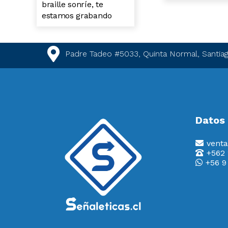
braille sonríe, te
estamos grabando
Padre Tadeo #5033, Quinta Normal, Santiag
Datos
venta
+562
+56 9