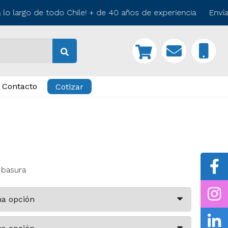
o largo de todo Chile! + de 40 años de experiencia Envíam
Contacto
Cotizar
 basura