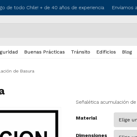
go de todo Chile! + de 40 años de experiencia
Envíamos a l
guridad
Buenas Prácticas
Tránsito
Edificios
Blog
ación de Basura
a
Señalética acumulación de
Material
Dimensiones