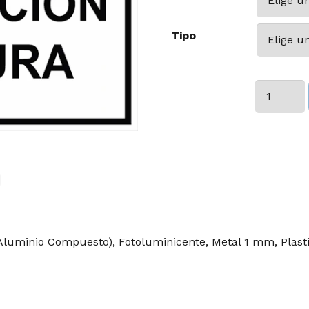
Tipo
Acumulaci
de
Basura
cantidad
luminio Compuesto), Fotoluminicente, Metal 1 mm, Plast