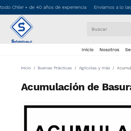
todo Chile! + de 40 años de experiencia Envíamos a lo lar
Inicio
Nosotros
Se
Inicio
/
Buenas Prácticas
/
Agrícolas y más
/
Acumul
Acumulación de Basur