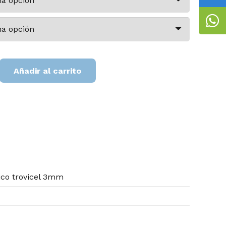
ón
Añadir al carrito
ico trovicel 3mm