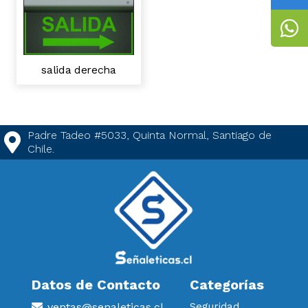
salida derecha
Padre Tadeo #5033, Quinta Normal, Santiago de
Chile.
Datos de Contacto
Categorías
ventas@senaleticas.cl
Seguridad