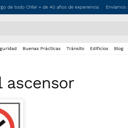
rgo de todo Chile! + de 40 años de experiencia
Envíamos a 
guridad
Buenas Prácticas
Tránsito
Edificios
Blog
l ascensor