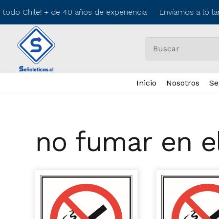
 todo Chile! + de 40 años de experiencia Envíamos a lo la
Inicio
Nosotros
Se
no fumar en e