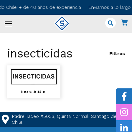
odo Chile! + de 40 años de experiencia Envíamos a lo larg
insecticidas
Filtros
insecticidas
Padre Tadeo #5033, Quinta Normal, Santiago de
Chile.