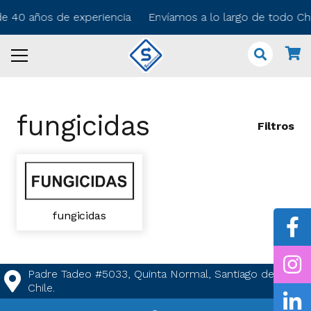
+ de 40 años de experiencia Envíamos a lo largo de todo C
fungicidas
Filtros
fungicidas
Padre Tadeo #5033, Quinta Normal, Santiago de
Chile.