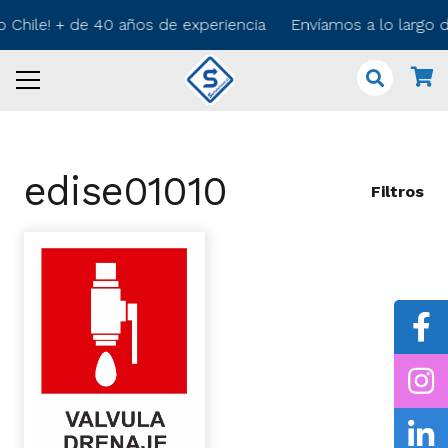
o Chile! + de 40 años de experiencia Envíamos a lo largo
edise01010
Filtros