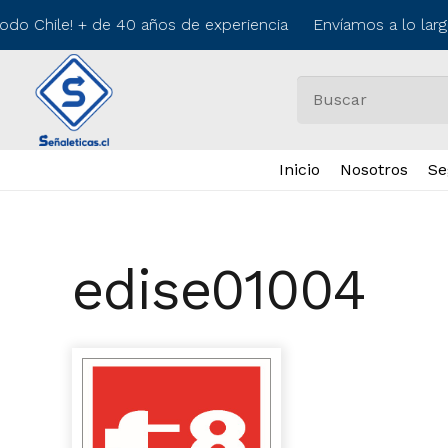
todo Chile! + de 40 años de experiencia Envíamos a lo lar
Inicio
Nosotros
Se
edise01004