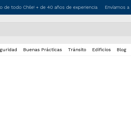
go de todo Chile! + de 40 años de experiencia
Envíamos a l
guridad
Buenas Prácticas
Tránsito
Edificios
Blog