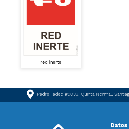
red inerte
Padre Tadeo #5033, Quinta Normal, Santiag
Datos