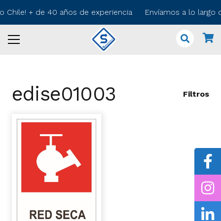
do Chile! + de 40 años de experiencia Envíamos a lo largo
edise01003
Filtros