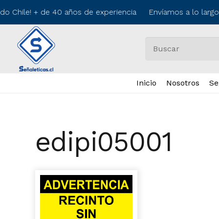
do Chile! + de 40 años de experiencia Envíamos a lo larg
Inicio
Nosotros
Se
edipi05001