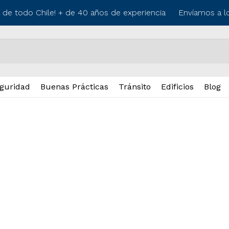
o de todo Chile! + de 40 años de experiencia
Envíamos a lo
guridad
Buenas Prácticas
Tránsito
Edificios
Blog