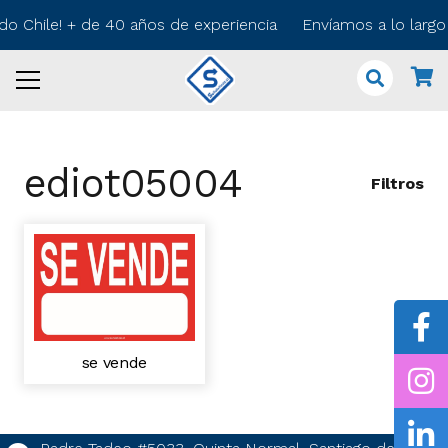
odo Chile! + de 40 años de experiencia Envíamos a lo larg
ediot05004
Filtros
se vende