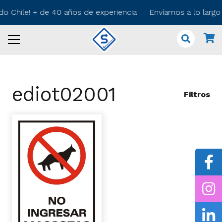
odo Chile! + de 40 años de experiencia Envíamos a lo larg
ediot02001
Filtros