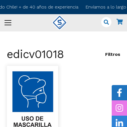
odo Chile! + de 40 años de experiencia Envíamos a lo larg
edicv01018
Filtros