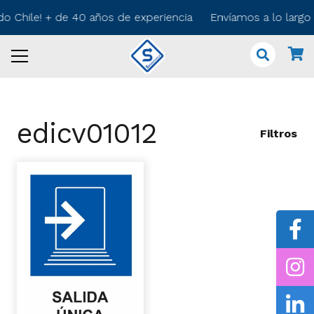
do Chile! + de 40 años de experiencia Envíamos a lo larg
edicv01012
Filtros