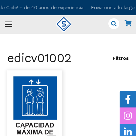
do Chile! + de 40 años de experiencia Envíamos a lo larg
edicv01002
Filtros