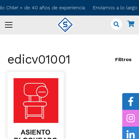
do Chile! + de 40 años de experiencia Envíamos a lo larg
edicv01001
Filtros