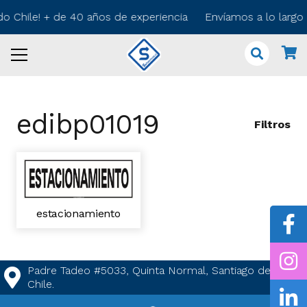
odo Chile! + de 40 años de experiencia Envíamos a lo larg
edibp01019
Filtros
estacionamiento
Padre Tadeo #5033, Quinta Normal, Santiago de
Chile.