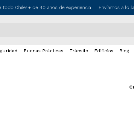
e todo Chile! + de 40 años de experiencia
Envíamos a lo la
guridad
Buenas Prácticas
Tránsito
Edificios
Blog
C