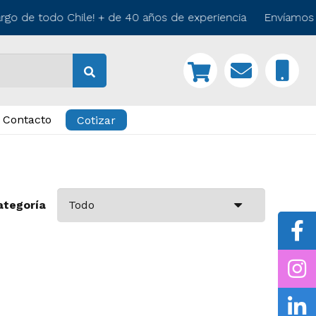
rgo de todo Chile! + de 40 años de experiencia Envíamos a
Contacto
Cotizar
ategoría