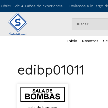
 Chile! + de 40 años de experiencia Envíamos a lo largo d
Inicio
Nosotros
Se
edibp01011
sala de bombas