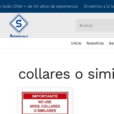
e todo Chile! + de 40 años de experiencia Envíamos a lo l
Inicio
Nosotros
Se
collares o sim