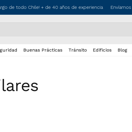
argo de todo Chile! + de 40 años de experiencia
Envíamos a
guridad
Buenas Prácticas
Tránsito
Edificios
Blog
ilares