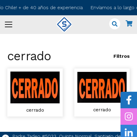
do Chile! + de 40 años de experiencia Envíamos a lo largo
cerrado
Filtros
cerrado
cerrado
Padre Tadeo #5033, Quinta Normal, Santiago de