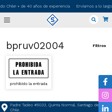
odo Chile! + de 40 años de experiencia Envíamos a lo larg
bpruv02004
Filtros
prohibido la entrada
Padre Tadeo #5033, Quinta Normal, Santiago de
Chile.