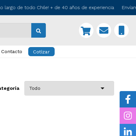
 largo de todo Chile! + de 40 años de experiencia Envíamo
Contacto
Cotizar
ategoría