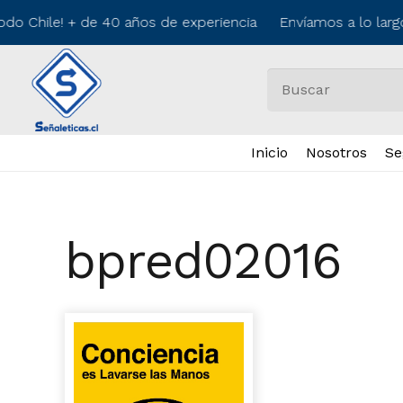
odo Chile! + de 40 años de experiencia Envíamos a lo larg
Inicio
Nosotros
Se
bpred02016