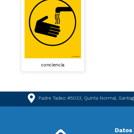
conciencia
Padre Tadeo #5033, Quinta Normal, Santiag
Datos