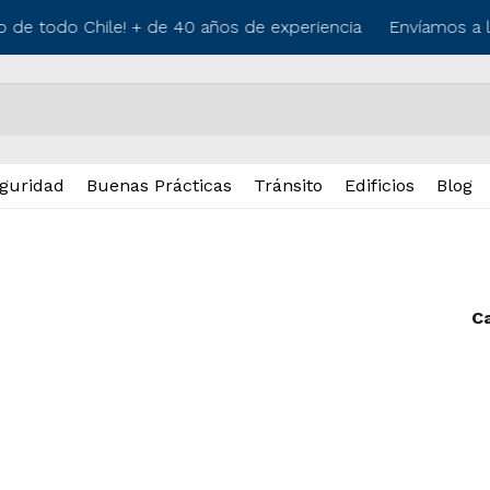
o de todo Chile! + de 40 años de experiencia
Envíamos a lo
guridad
Buenas Prácticas
Tránsito
Edificios
Blog
C