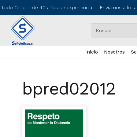
 todo Chile! + de 40 años de experiencia Envíamos a lo la
Inicio
Nosotros
Se
bpred02012