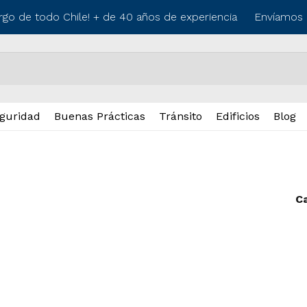
rgo de todo Chile! + de 40 años de experiencia
Envíamos a 
guridad
Buenas Prácticas
Tránsito
Edificios
Blog
C