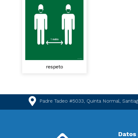
respeto
Padre Tadeo #5033, Quinta Normal, Santiag
Datos