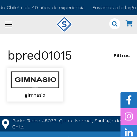
odo Chile! + de 40 años de experiencia Envíamos a lo larg
bpred01015
Filtros
gimnasio
Padre Tadeo #5033, Quinta Normal, Santiago de
Chile.