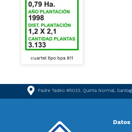
cuartel tipo bpa 811
Padre Tadeo #5033, Quinta Normal, Santiag
Datos