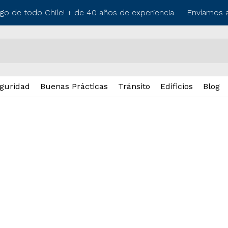
rgo de todo Chile! + de 40 años de experiencia
Envíamos a 
guridad
Buenas Prácticas
Tránsito
Edificios
Blog