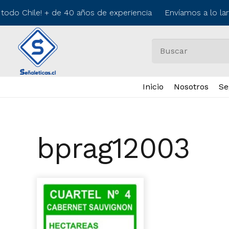
todo Chile! + de 40 años de experiencia Envíamos a lo la
Inicio
Nosotros
Se
bprag12003