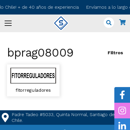
do Chile! + de 40 años de experiencia Envíamos a lo largo
bprag08009
Filtros
fitorreguladores
Padre Tadeo #5033, Quinta Normal, Santiago de
Chile.