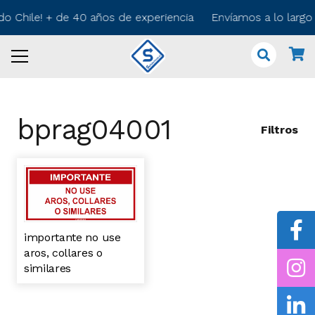
odo Chile! + de 40 años de experiencia Envíamos a lo larg
bprag04001
Filtros
importante no use
aros, collares o
similares